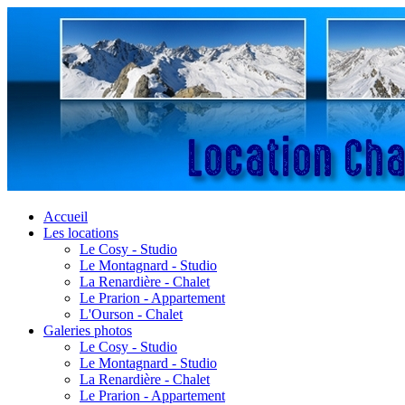
Accueil
Les locations
Le Cosy - Studio
Le Montagnard - Studio
La Renardière - Chalet
Le Prarion - Appartement
L'Ourson - Chalet
Galeries photos
Le Cosy - Studio
Le Montagnard - Studio
La Renardière - Chalet
Le Prarion - Appartement