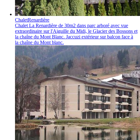
Chalet
Renardière
Chalet La Renardière
de 30m2 dans parc arboré avec vue
extraordinaire sur l'Aiguille du Midi, le Glacier des Bossons et
la chaîne du Mont Blanc. Jaccuzi extérieur sur balcon face à
la chaîne du Mont blanc.