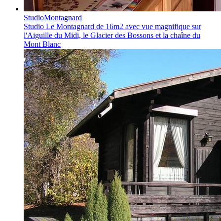
Studio
Montagnard
Studio Le Montagnard
de 16m2 avec vue magnifique sur
l'Aiguille du Midi, le Glacier des Bossons et la chaîne du
Mont Blanc